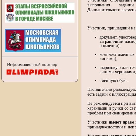
Участники, опоздавшие н
выполнения задани
Дополнительного времени
Участник, пришедший н
документ, удостове
заграничный паспор
рождении);
комплект именных 
листами);
шариковую или гел
синими чернилами
сменную обувь.
Настоятельно рекомендуе
есть задачи с иллюстраци
Не рекоменду­ется при вы
карандаши и ручки со св
проблем при сканировани
Участники
имеют право
принадлежностями и неп