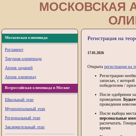
МОСКОВСКАЯ 
ОЛИ
Московская олимпиада
Регистрация на тео
Регламент
17.01.2026
Текущая олимпиада
Открыта
регистрация на т
Архив заданий
Регистрацию необх
Архив олимпиад
записью, с которой
победителем / приз
Всероссийская олимпиада в Москве
После одобрения за
проведения.
Будьт
Школьный этап
проведения невозм
Муниципальный этап
После выбора места
Региональный этап
персональные име
распечатать. Генер
Заключительный этап
время.