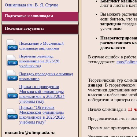
Комплект бланков
Олимпиада им. В. Я. Струве
лист и листы в клет
Вы можете распечат
Подготовка к олимпиадам
если боитесь, что в
запрещено
передав
Полезные документы
участникам.
Незарегистрирова
распечатанного к
Положение о Московской
допускаются.
олимпиаде школьников
Перечень олимпиад
В случае ошибок в работе
школьников на 2025/26
техподдержку:
mos@olimp
учебный год
Порядок проведения олимпиад
школьников
Теоретический тур олимпи
января
. В теоретическом
Приказ о проведении
участники дистанционног
Московской олимпиады
классов и набравшие необ
школьников в 2023/2024
победители и призеры ол
учебном году
Приказ "Об итогах
11 
Начало олимпиады в
Московской олимпиады
школьников в 2025/2026
Продолжительность оли
учебном году"
Просим вас приходить во
mosastro@olimpiada.ru