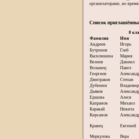
организаторами, во время
Список приглашённы
8 кла
Фамилия
Имя
Андреев
Игорь
Бутронов
Глеб
Василишена
Мария
Велиев
Даниил
Волынец
Павел
Георгиев
Александ
Дмитраков
Степан
Дубинин
Владимир
Дьяков
Александ
Ершова
Алеся
Капранов
Михаил
Каракай
Никита
Кирсанов
Александ
Кравец
Евгений
Меркулова
Вера