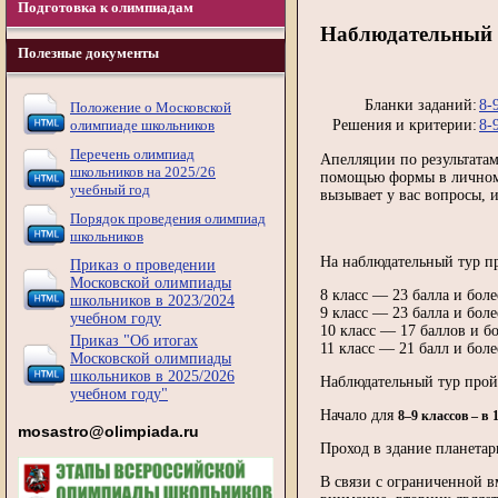
Подготовка к олимпиадам
Наблюдательный 
Полезные документы
Бланки заданий:
8-
Положение о Московской
олимпиаде школьников
Решения и критерии:
8-
Перечень олимпиад
Апелляции по результатам
школьников на 2025/26
помощью формы в личном
учебный год
вызывает у вас вопросы, 
Порядок проведения олимпиад
школьников
На наблюдательный тур пр
Приказ о проведении
Московской олимпиады
8 класс — 23 балла и боле
школьников в 2023/2024
9 класс — 23 балла и боле
учебном году
10 класс — 17 баллов и бо
Приказ "Об итогах
11 класс — 21 балл и боле
Московской олимпиады
школьников в 2025/2026
Наблюдательный тур прой
учебном году"
Начало для
8–9 классов – в
mosastro@olimpiada.ru
Проход в здание планетар
В связи с ограниченной в