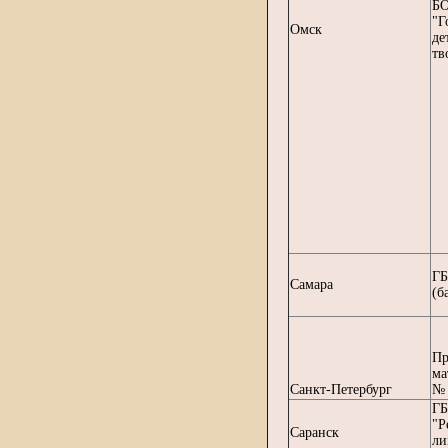
БО
"Г
Омск
де
тв
ГБ
Самара
(б
Пр
ма
Санкт-Петербург
№ 
Г
"Р
Саранск
ли