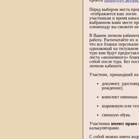
пройти
процедуру автори
Перед выбором места про
отображается ваш логин.
участникам и время начал
выбранном вами месте пр
олимпиаду вы сможете не
В Вашем личном кабинете 
работа. Распечатайте их 
что все бланки персонали
одинаковый на титульном 
туре вам будут предоста
листа «анонимного» бланк
собой после тура. Без по
личном кабинете.
Участник, пришедший н
документ, удостове
рождении);
комплект именных 
шариковую или гел
сменную обувь.
Участники
имеют право
калькуляторами.
С собой можно иметь воду