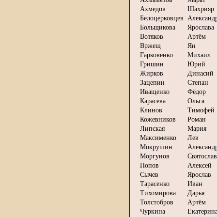
Ахмедов
Шахрияр
Белоцерковцев
Александ
Больщикова
Ярослава
Вотяков
Артём
Вржещ
Ян
Гарковенко
Михаил
Гришин
Юрий
Жирков
Динасий
Зацепин
Степан
Иващенко
Фёдор
Карасева
Ольга
Клинов
Тимофей
Кожевников
Роман
Липская
Мария
Максименко
Лев
Мокрушин
Александ
Моргунов
Святослав
Попов
Алексей
Сычев
Ярослав
Тарасенко
Иван
Тихомирова
Дарья
Толстобров
Артём
Чуркина
Екатерин