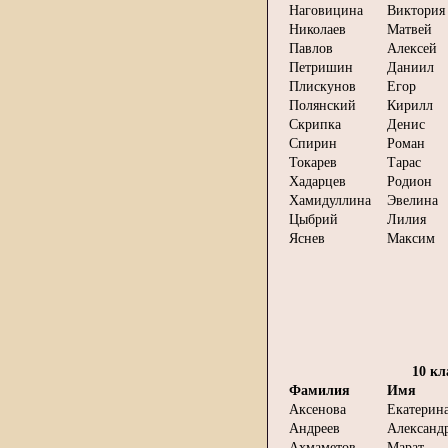
Наговицина
Виктория
Николаев
Матвей
Павлов
Алексей
Петришин
Даниил
Плискунов
Егор
Полянский
Кирилл
Скрипка
Денис
Спирин
Роман
Токарев
Тарас
Хадарцев
Родион
Хамидуллина
Эвелина
Цыбрий
Лилия
Яснев
Максим
10 кл
Фамилия
Имя
Аксенова
Екатерин
Андреев
Александ
Ахмаметов
Марат