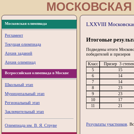
МОСКОВСКАЯ
Московская олимпиада
LXXVIII Московска
Регламент
Итоговые резуль
Текущая олимпиада
Подведены итоги Московс
Архив заданий
победителей и призеров
Архив олимпиад
Класс
Призер 3 степе
5
15
Всероссийская олимпиада в Москве
6
14
7
14
Школьный этап
8
23
Муниципальный этап
9
23
10
17
Региональный этап
11
21
Заключительный этап
Результаты участников
. В
Олимпиада им. В. Я. Струве