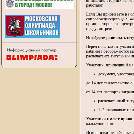
внимание, вторник являет
работают.
Если Вы прибываете на о
сопровождающего
до 21 ч
организаторов сконцентр
предусмотрено.
Не забудьте распечатать тит
Перед печатью титульного
кабинета отображаются ва
распечатайте титульный л
Участник, пришедший н
документ, удостов
до 14 лет свидетельство 
от 14 лет паспорт / загра
распечатанный тит
1–2 шариковых или
Участники
имеют право
калькуляторами.
Использование звёздных к