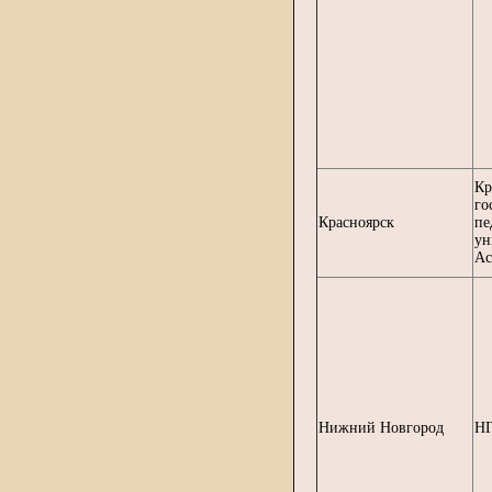
Кр
го
Красноярск
пе
ун
Ас
Нижний Новгород
НГ