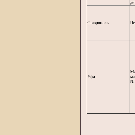
де
Ставрополь
Це
МА
Уфа
ма
№ 