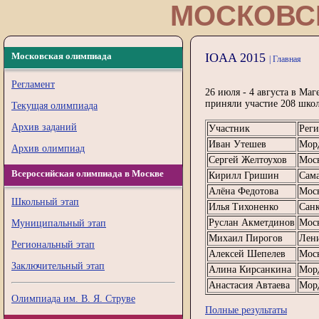
МОСКОВС
Московская олимпиада
IOAA 2015
| Главная
Регламент
26 июля - 4 августа в Ма
приняли участие 208 школ
Текущая олимпиада
Архив заданий
Участник
Рег
Иван Утешев
Мор
Архив олимпиад
Сергей Желтоухов
Моск
Всероссийская олимпиада в Москве
Кирилл Гришин
Сама
Алёна Федотова
Мос
Школьный этап
Илья Тихоненко
Санк
Руслан Акметдинов
Мос
Муниципальный этап
Михаил Пирогов
Лени
Региональный этап
Алексей Шепелев
Моск
Заключительный этап
Алина Кирсанкина
Мор
Анастасия Автаева
Мор
Олимпиада им. В. Я. Струве
Полные результаты