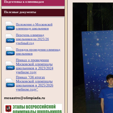
Подготовка к олимпиадам
Полезные документы
Положение о Московской
олимпиаде школьников
Перечень олимпиад
школьников на 2025/26
учебный год
Порядок проведения олимпиад
школьников
Приказ о проведении
Московской олимпиады
школьников в 2023/2024
учебном году
Приказ "Об итогах
Московской олимпиады
школьников в 2025/2026
учебном году"
mosastro@olimpiada.ru